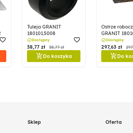
Tuleja GRANIT
Ostrze roboc
2
180101.5008
GRANIT 1801
Dostępny
Dostępny
38,77 zł
297,63 zł
38,77 zł
297
Do koszyka
Do ko
Sklep
Oferta