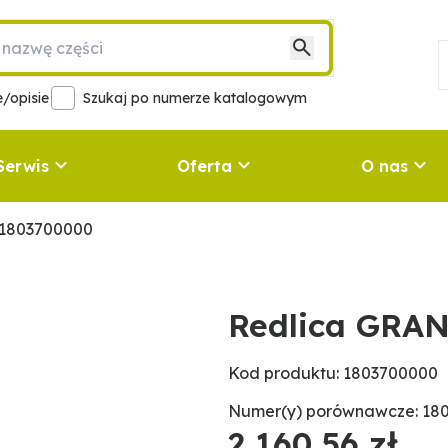
/opisie
Szukaj po numerze katalogowym
Serwis
Oferta
O nas
 1803700000
Redlica GRA
Kod produktu: 1803700000
Numer(y) porównawcze: 18
2 160,56 zł