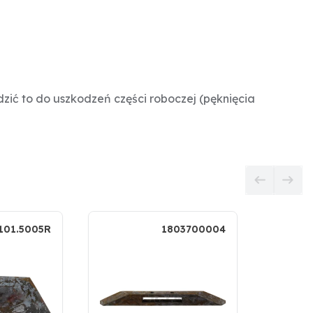
ć to do uszkodzeń części roboczej (pęknięcia
101.5005R
1803700004