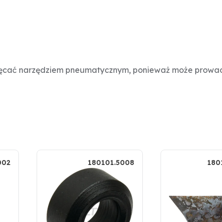
ręcać narzędziem pneumatycznym, ponieważ może prowadzi
002
180101.5008
180