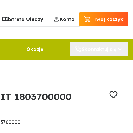
Strefa wiedzy
Konto
Twój koszyk
Okazje
Skontaktuj się
NIT 1803700000
03700000