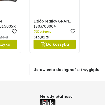
ze
Dziób redlicy GRANIT
01.5005R
1803700004
Dostępny
513,81 zł
,63 zł
szyka
Do koszyka
Ustawienia dostępności i wyglądu
Metody płatności