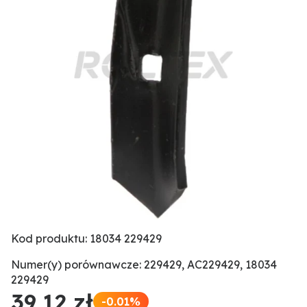
Kod produktu: 18034 229429
Numer(y) porównawcze: 229429, AC229429, 18034
229429
39,12 zł
-0.01%