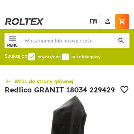
MENU
Szukaj po
nazwa/opis
nr katalogowy
Wróć do strony głównej
Redlica GRANIT 18034 229429