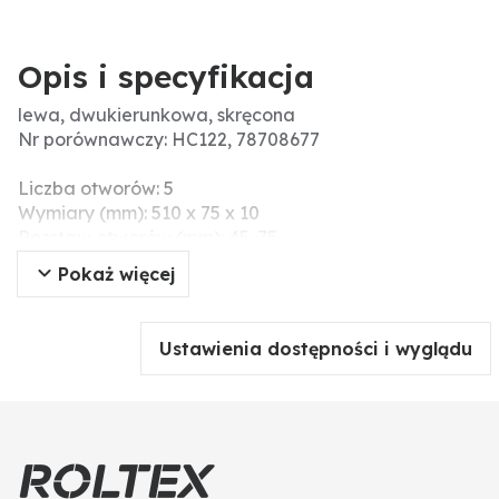
Opis i specyfikacja
lewa, dwukierunkowa, skręcona
Nr porównawczy: HC122, 78708677
Liczba otworów: 5
Wymiary (mm): 510 x 75 x 10
Rozstaw otworów (mm): 45-75
Wskazówki montażowe: Nie należy dokręcać śrub i
Pokaż więcej
nakrętek za pomocą narzędzi pneumatycznych,
ponieważ może to prowadzić do uszkodzenia części
roboczej (pęknięcia naprężeniowe).
Ustawienia dostępności i wyglądu
pasuje do: Amazone
Grubość (mm): 12
Pasujące śruby: M12 DIN 608
Szerokość robocza (mm): 84
Długość (mm): 555
Promień (mm): 307