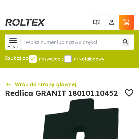
MENU
Szukaj po
nazwa/opis
nr katalogowy
Wróć do strony głównej
Redlica GRANIT 180101.10452