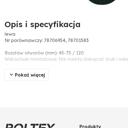
Opis i specyfikacja
lewa
Nr porównawczy: 78706954, 78701583
Rozstaw otworów (mm): 45-75 / 120
Wskazówki montażowe: Nie należy dokręcać śrub i nak
(pęknięcia naprężeniowe).
Szerokość robocza (mm): 85
Pokaż więcej
Pasujące śruby: 1801260810
Długość (mm): 510
Liczba otworów: 5
Wymiary (mm): 510 x 85
Produkty