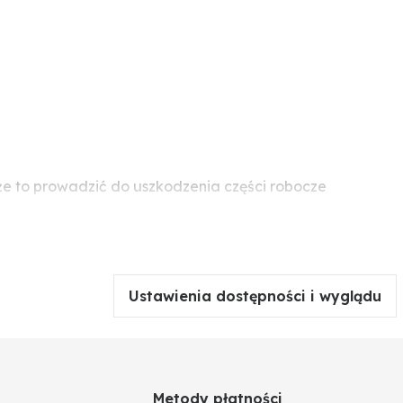
e to prowadzić do uszkodzenia części robocze
Ustawienia dostępności i wyglądu
Metody płatności