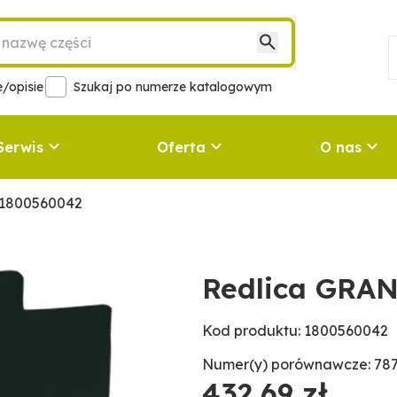
/opisie
Szukaj po numerze katalogowym
Serwis
Oferta
O nas
 1800560042
Redlica GRA
Kod produktu: 1800560042
Numer(y) porównawcze: 787
432,69 zł