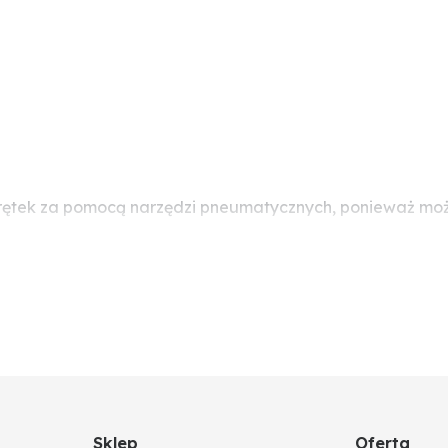
rętek za pomocą narzędzi pneumatycznych, ponieważ moż
Sklep
Oferta