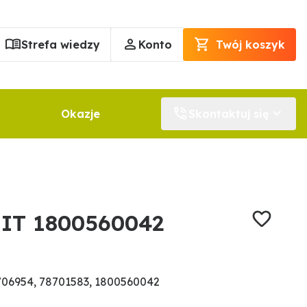
Strefa wiedzy
Konto
Twój koszyk
Okazje
Skontaktuj się
NIT 1800560042
06954, 78701583, 1800560042