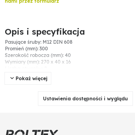
nami przez formularz
Opis i specyfikacja
Pasujące śruby: M12 DIN 608
Promień (mm): 300
Szerokość robocza (mm): 40
Wymiary (mm): 270 x 40 x 16
Liczba otworów: 2
Długość (mm): 270
Pokaż więcej
pasuje do: różne
Grubość (mm): 16
Wskazówki montażowe: Nie należy dokręcać śrub i
Ustawienia dostępności i wyglądu
nakrętek za pomocą narzędzi pneumatycznych,
ponieważ może to prowadzić do uszkodzenia części
roboczej (pęknięcia naprężeniowe).
Rozstaw otworów (mm): 45