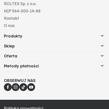
ROLTEX Sp. z o.o.
Wskazówki montażowe: Nie należy dokręcać śrub i
nakrętek za pomocą narzędzi pneumatycznych,
NIP 564-000-14-88
ponieważ może to prowadzić do uszkodzenia części
Kontakt
roboczej (pęknięcia naprężeniowe).
Liczba otworów: 2
O nas
Rozstaw otworów (mm): 70
Produkty
Sklep
Oferta
Metody płatności
OBSERWUJ NAS
Polityka prywatności