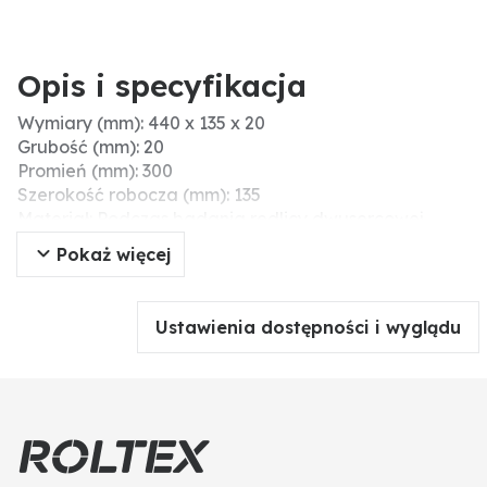
Opis i specyfikacja
Wymiary (mm): 440 x 135 x 20
Grubość (mm): 20
Promień (mm): 300
Szerokość robocza (mm): 135
Materiał: Podczas badania redlicy dwusercowej
GRANIT przeprowadzono analizę materiału za
Pokaż więcej
pomocą spektrometrii iskrowej oraz analizę
twardości. Wyniki testu wskazały, że przy produkcji
zastosowano stal konstrukcyjną (26 Mn Cr 6-3) o
Ustawienia dostępności i wyglądu
twardości 521 (HV1). Zastosowanie tego materiału w
połączeniu z dużą twardością daje wysokąodporność
na ścieranie, a jednocześnie wystarczającą
elastyczność, aby dobrze pracować w niekorzystnych
warunkach glebowych.
Długość (mm): 440
Pasujące śruby: M12 DIN 608