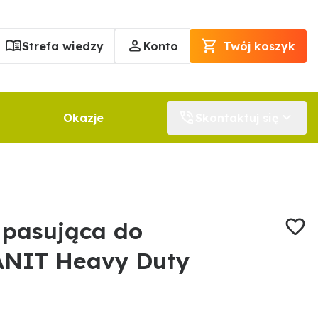
Strefa wiedzy
Konto
Twój koszyk
Okazje
Skontaktuj się
 pasująca do
NIT Heavy Duty