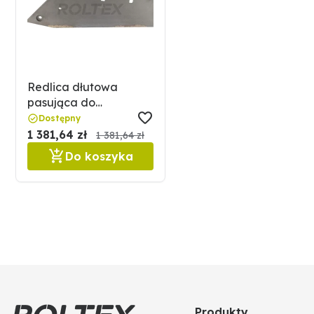
Redlica dłutowa
pasująca do
POTTINGER GRANIT
Dostępny
Heavy Duty 11132554
1 381,64 zł
1 381,64 zł
Do koszyka
Produkty