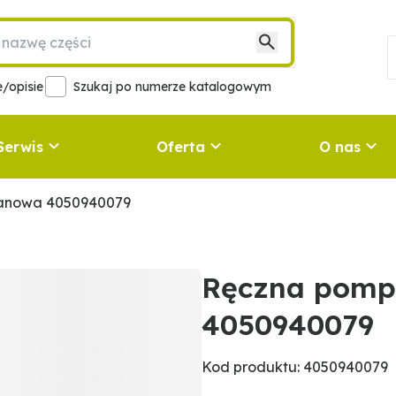
/opisie
Szukaj po numerze katalogowym
Serwis
Oferta
O nas
anowa 4050940079
Ręczna pom
4050940079
Kod produktu: 4050940079