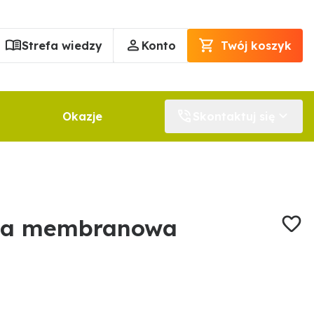
Strefa wiedzy
Konto
Twój koszyk
Okazje
Skontaktuj się
pa membranowa