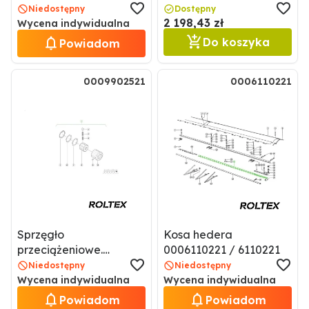
Niedostępny
Dostępny
2 198,43 zł
Wycena indywidualna
Do koszyka
Powiadom
0009902521
0006110221
Sprzęgło
Kosa hedera
przeciążeniowe.
0006110221 / 6110221
Przystawka do
Niedostępny
Niedostępny
kukurydzy 0009902521
Wycena indywidualna
Wycena indywidualna
/ 9902521
Powiadom
Powiadom