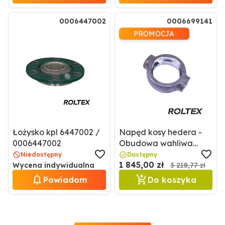
0006447002
0006699141
PROMOCJA
Łożysko kpl 6447002 /
Napęd kosy hedera -
0006447002
Obudowa wahliwa
łożyska 0006699141 /
Niedostępny
Dostępny
1 845,00 zł
6699141
Wycena indywidualna
3 218,77 zł
Powiadom
Do koszyka