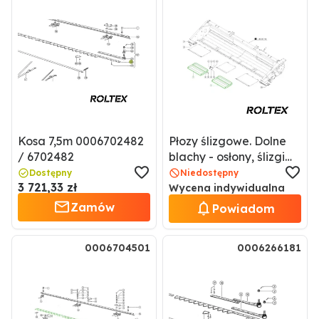
Kosa 7,5m 0006702482
Płozy ślizgowe. Dolne
/ 6702482
blachy - osłony, ślizgi
hedera 0005192961 /
Dostępny
Niedostępny
3 721,33 zł
5192961
Wycena indywidualna
Zamów
Powiadom
0006704501
0006266181