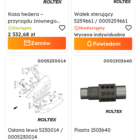
Kosa hedera –
Wałek sterujący
przyrządu żniwnego
5259661 / 0005259661
0006112143 / 6112143
Dostępny
Niedostępny
2 332,68 zł
Wycena indywidualna
Zamów
Powiadom
0005230014
0001503640
Osłona lewa 5230014 /
Piasta 1503640
0005230014