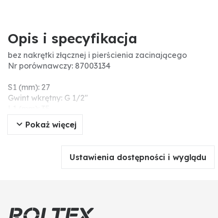
Opis i specyfikacja
bez nakrętki złącznej i pierścienia zacinającego
Nr porównawczy: 87003134
S1 (mm): 27
Gwint wkrętny: G 1/2"
L1 (mm): 35
L2 (mm): 13
Pokaż więcej
Gwint przyłączeniowy: M18 x 1,5
Seria: 12 L
L3 (mm): 14
Ustawienia dostępności i wyglądu
pasuje do: 66787010045/50, 66787010113/50,
6672SNDN10, 66787002003/50