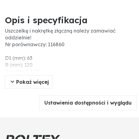
Opis i specyfikacja
Uszczelkę i nakrętkę złączną należy zamawiać
oddzielnie!
Nr porównawczy: 116860
D1 (mm): 63
B (mm): 120
F (cale): 2 1/2"
D (mm): 60
Pokaż więcej
A (mm): 95
Gwint wew. nakrętki złącznej: 2 1/2"
Informacje dodatkowe: Dichtung und
Ustawienia dostępności i wyglądu
Überwurfmutter müssen separat bestellt werden!
Materiał: PVC
Ø końcówki węża (mm): 60