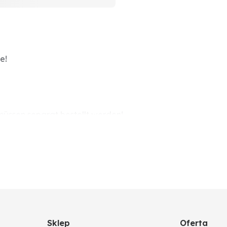
e!
üssen separat bestellt werden!
Sklep
Oferta