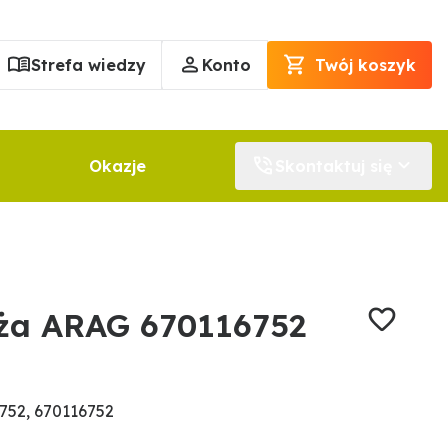
Strefa wiedzy
Konto
Twój koszyk
Okazje
Skontaktuj się
ża ARAG 670116752
752, 670116752