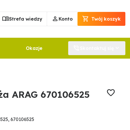
Strefa wiedzy
Konto
Twój koszyk
Okazje
Skontaktuj się
ża ARAG 670106525
525, 670106525