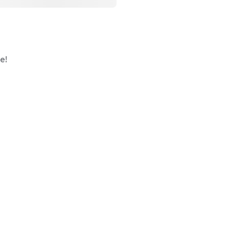
e!
üssen separat bestellt werden!