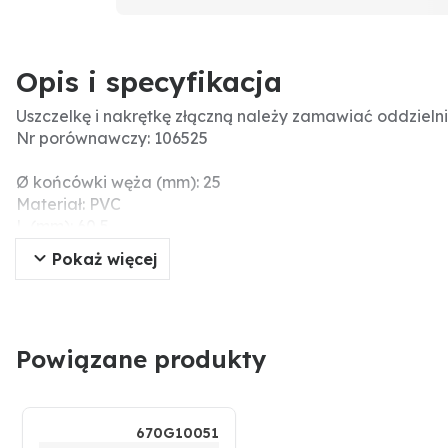
Opis i specyfikacja
Uszczelkę i nakrętkę złączną należy zamawiać oddzielni
Nr porównawczy: 106525
Ø końcówki węża (mm): 25
Materiał: PVC
L (mm): 60,5
F (cale): 1 1/4"
Pokaż więcej
D (mm): 25
D1 (mm): 31,5
Gwint wew. nakrętki złącznej: 1 1/4"
Informacje dodatkowe: Dichtung und Überwurfmutter m
Powiązane produkty
670G10051