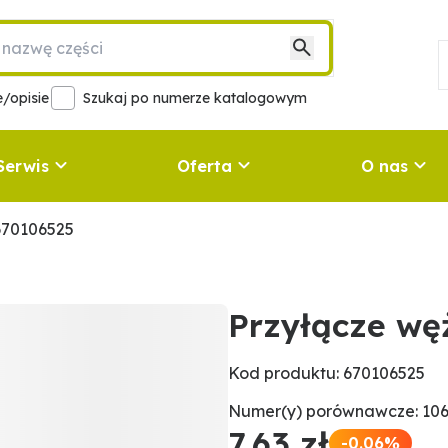
/opisie
Szukaj po numerze katalogowym
Serwis
Oferta
O nas
670106525
Przyłącze wę
Kod produktu: 670106525
Numer(y) porównawcze: 106
7,63 zł
-0.06%