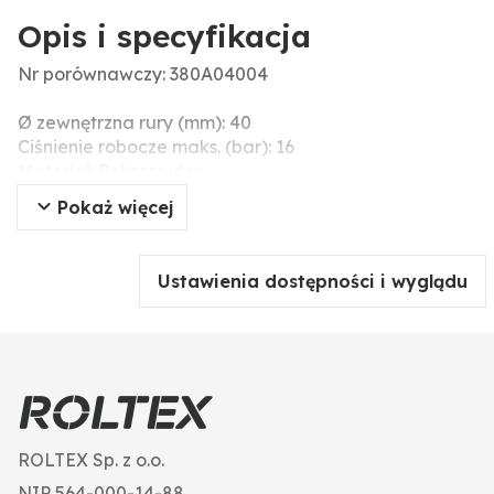
Opis i specyfikacja
Nr porównawczy: 380A04004
Ø zewnętrzna rury (mm): 40
Ciśnienie robocze maks. (bar): 16
Materiał: Polipropylen
Przyłącze: 1 1/4"
Pokaż więcej
Dodatkowe informacje: 1x gwint wewnętrzny
Ustawienia dostępności i wyglądu
ROLTEX Sp. z o.o.
NIP 564-000-14-88