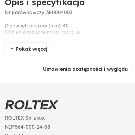
Opis i specyfikacja
Nr porównawczy: 380004003
Ø zewnętrzna rury (mm): 40
Ciśnienie robocze maks. (bar): 16
Materiał: Polipropylen
Przyłącze: 1"
Pokaż więcej
Dodatkowe informacje: 1x gwint zewnętrzny
Ustawienia dostępności i wyglądu
ROLTEX Sp. z o.o.
NIP 564-000-14-88