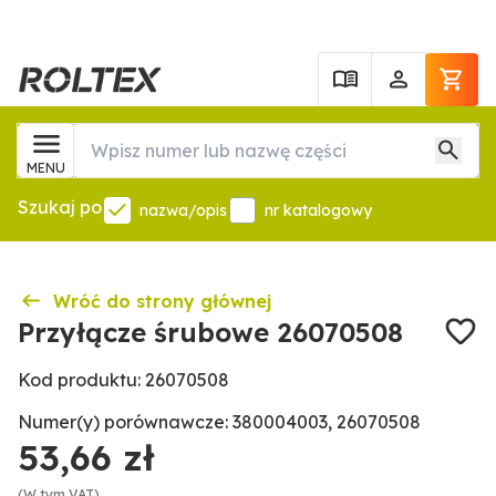
MENU
Szukaj po
nazwa/opis
nr katalogowy
Wróć do strony głównej
Przyłącze śrubowe 26070508
Kod produktu: 26070508
Numer(y) porównawcze: 380004003, 26070508
53,66 zł
(W tym VAT)