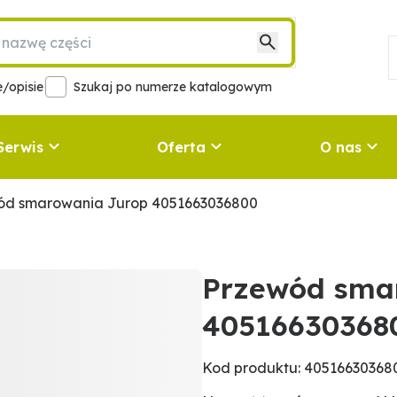
/opisie
Szukaj po numerze katalogowym
Serwis
Oferta
O nas
ód smarowania Jurop 4051663036800
Przewód sma
40516630368
Kod produktu: 40516630368