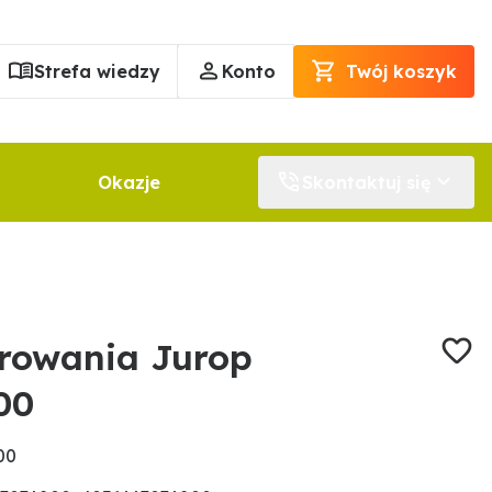
Strefa wiedzy
Konto
Twój koszyk
Okazje
Skontaktuj się
rowania Jurop
00
00