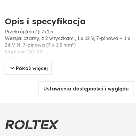
Opis i specyfikacja
Przekrój (mm²): 7x1,5
Wersja: czarny, z 2 wtyczkami, 1 x 12 V, 7-pinowa + 1 x
24 V N, 7-pinowa (7 x 1,5 mm²)
Napięcie (V): 24
Liczba styków: 7
DIN/ISO: 1724
Pokaż więcej
Długość robocza (m): 3,5
Ustawienia dostępności i wyglądu