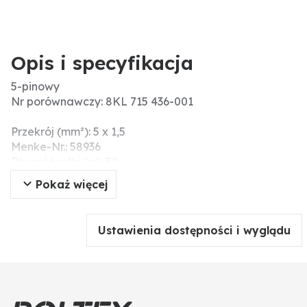
Opis i specyfikacja
5-pinowy
Nr porównawczy: 8KL 715 436-001
Przekrój (mm²): 5 x 1,5
Menke-Nr.: 58936
Długość rolki (m): 50
Informacje dodatkowe: wielożyłowy przewód
Pokaż więcej
samochodowy z gumową powłoką zewnętrzną;
czarny, miedziany, ocynkowany, elastyczny, żyły
skręcone
Ustawienia dostępności i wyglądu