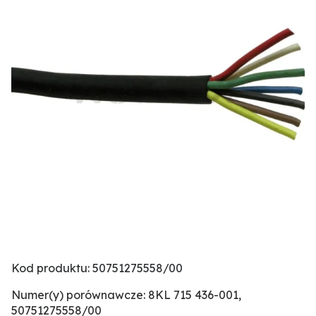
Kod produktu: 50751275558/00
Numer(y) porównawcze: 8KL 715 436-001,
50751275558/00