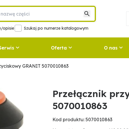
/opisie
Szukaj po numerze katalogowym
Serwis
Oferta
O nas
rzyciskowy GRANIT 5070010863
Przełącznik pr
5070010863
Kod produktu: 5070010863