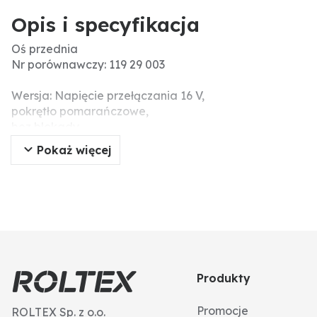
Opis i specyfikacja
Oś przednia
Nr porównawczy: 119 29 003
Wersja: Napięcie przełączania 16 V,
pokrętło pomarańczowe,
bez blokady,
Ø 39 mm, AMP Superseal 1,5, 3-biegunowy
Pokaż więcej
gwint M30 x 1
Produkty
Promocje
ROLTEX Sp. z o.o.