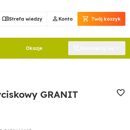
Strefa wiedzy
Konto
Twój koszyk
Okazje
Skontaktuj się
zyciskowy GRANIT