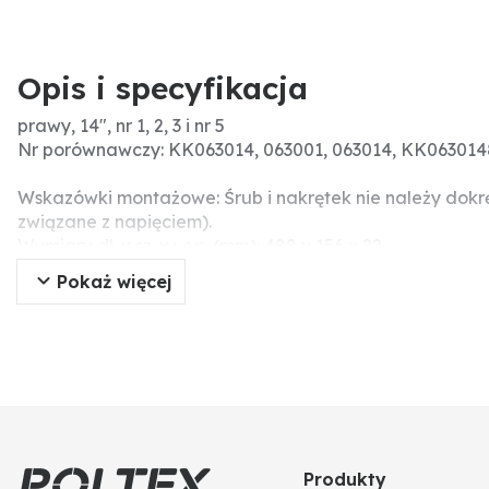
Opis i specyfikacja
prawy, 14", nr 1, 2, 3 i nr 5
Nr porównawczy: KK063014, 063001, 063014, KK063014
Wskazówki montażowe: Śrub i nakrętek nie należy dok
związane z napięciem).
Wymiary dł. x sz. x wys. (mm): 488 x 156 x 22
Długość całkowita (mm): 488
Pokaż więcej
Produkty