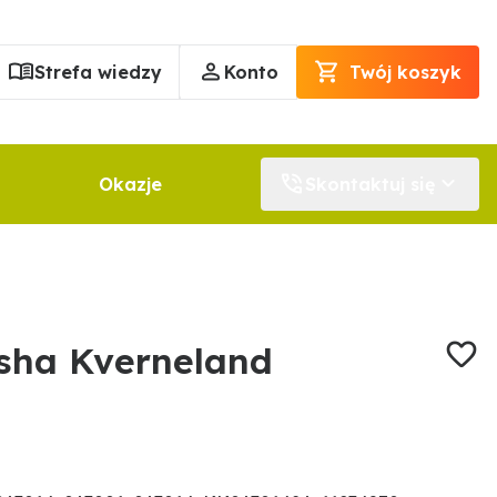
Strefa wiedzy
Konto
Twój koszyk
Okazje
Skontaktuj się
 sha Kverneland