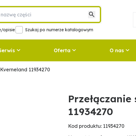
/opisie
Szukaj po numerze katalogowym
Serwis
Oferta
O nas
 Kverneland 11934270
Przełączanie
11934270
Kod produktu: 11934270