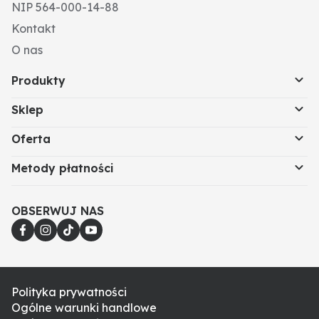
wtykanego
NIP 564-000-14-88
• za sprawą modułu przełączania nadaje się do
Kontakt
obsługi urządzeń DC 24 V poniżej napięcia 12 V DC
• niska emisja ciepła
O nas
• lekki produkt
Produkty
Sklep
Oferta
Metody płatności
OBSERWUJ NAS
Polityka prywatności
Ogólne warunki handlowe