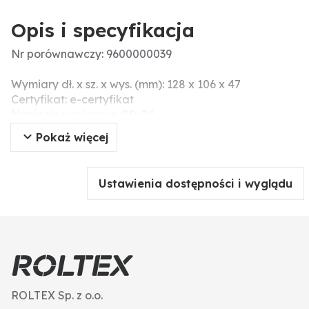
Opis i specyfikacja
Nr porównawczy: 9600000039
Wymiary dł. x sz. x wys. (mm): 128 x 106 x 47
Certyfikat: e-certyfikat
Napięcie wejściowe (V): 24
Kwalifikacja: de minimis
Pokaż więcej
Długość (mm): 128
Szerokość (mm): 106
Napięcie wyjściowe (V): 12
Ustawienia dostępności i wyglądu
Stopień ochrony: IP20,
Prąd nominalny (A): 12
Wysokość (mm): 47
Moc nominalna (W): 170
Informacje dodatkowe: • ekonomiczny i bardzo
kompaktowy produkt
• wysoka wydajność energetyczna (do 90%)
ROLTEX Sp. z o.o.
• możliwość łatwego montażu za sprawą systemu