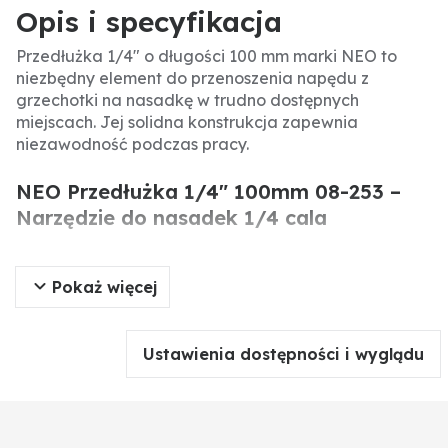
Opis i specyfikacja
Przedłużka 1/4" o długości 100 mm marki NEO to
niezbędny element do przenoszenia napędu z
grzechotki na nasadkę w trudno dostępnych
miejscach. Jej solidna konstrukcja zapewnia
niezawodność podczas pracy.
NEO Przedłużka 1/4" 100mm 08-253 –
Narzędzie do nasadek 1/4 cala
Przedłużka 1/4" 100mm marki NEO to akcesorium
Pokaż więcej
umożliwiające pracę w trudno dostępnych miejscach
przy użyciu nasadek i grzechotek. Dzięki przedłużeniu
zasięgu narzędzia, umożliwia dokręcanie i
odkręcanie śrub w zagłębieniach.
Ustawienia dostępności i wyglądu
Specyfikacja produktu