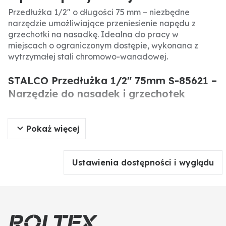
Przedłużka 1/2" o długości 75 mm – niezbędne
narzędzie umożliwiające przeniesienie napędu z
grzechotki na nasadkę. Idealna do pracy w
miejscach o ograniczonym dostępie, wykonana z
wytrzymałej stali chromowo-wanadowej.
STALCO Przedłużka 1/2" 75mm S-85621 –
Narzędzie do nasadek i grzechotek
Przedłużka 1/2" o długości 75 mm marki STALCO to
Pokaż więcej
niezbędne akcesorium do pracy z nasadkami i
grzechotkami. Umożliwia dotarcie do śrub w trudno
dostępnych miejscach, zapewniając skuteczne
przeniesienie momentu obrotowego. Solidna
Ustawienia dostępności i wyglądu
konstrukcja gwarantuje długą żywotność narzędzia.
Specyfikacja produktu
Producent:
STALCO