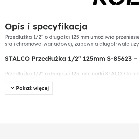
Opis i specyfikacja
Przedłużka 1/2" o długości 125 mm umożliwia przeniesi
stali chromowo-wanadowej, zapewnia długotrwałe uży
STALCO Przedłużka 1/2" 125mm S-85623 – 
Przedłużka 1/2" o długości 125 mm marki STALCO to ni
miejscach, zapewniając skuteczne przeniesienie momen
Pokaż więcej
Specyfikacja produktu
Producent:
STALCO
Typ części:
Przedłużka
Numer części:
S-85623
Wymiary:
długość 125 mm, rozmiar 1/2"
Zastosowanie:
do nasadek i grzechotek