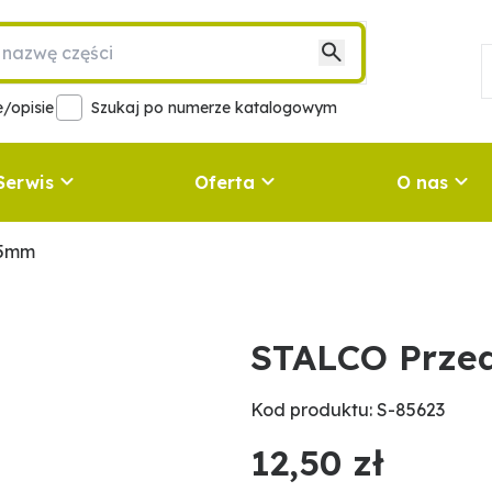
/opisie
Szukaj po numerze katalogowym
Serwis
Oferta
O nas
25mm
STALCO Prze
Kod produktu: S-85623
12,50 zł