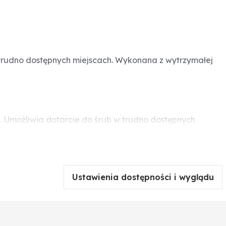
 trudno dostępnych miejscach. Wykonana z wytrzymałej
. Umożliwia dotarcie do śrub w trudno dostępnych
wotność narzędzia.
Ustawienia dostępności i wyglądu