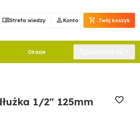
Strefa wiedzy
Konto
Twój koszyk
Okazje
Skontaktuj się
dłużka 1/2" 125mm