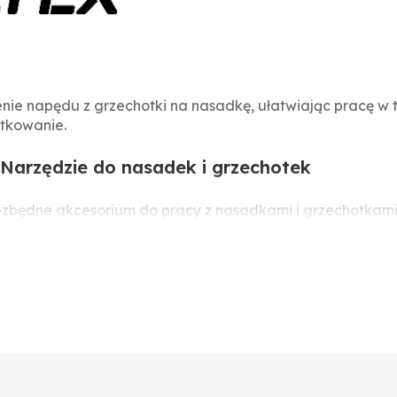
enie napędu z grzechotki na nasadkę, ułatwiając pracę w
tkowanie.
Narzędzie do nasadek i grzechotek
ezbędne akcesorium do pracy z nasadkami i grzechotkami
tu obrotowego. Solidna konstrukcja gwarantuje długą ży