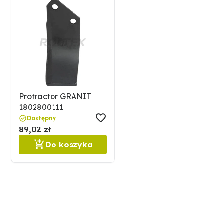
Prawie doskonała spójność powłoki z korpusem zapewn
Nałożona powłoka charakteryzuje się zwartością i szcz
Średnia twardość wynosi około 600 HV, a twardość węg
Zastosowany proces powlekania zapewnia doskonałe za
Całkowite lub częściowe oderwanie powłoki jest prawi
Zastosowana powłoka nie tylko wydłuża żywotność narzę
Protractor GRANIT
niezmiennie dobrych wyników pracy.
1802800111
Rozstaw otworów (mm): 57
Dostępny
89,02 zł
Do koszyka