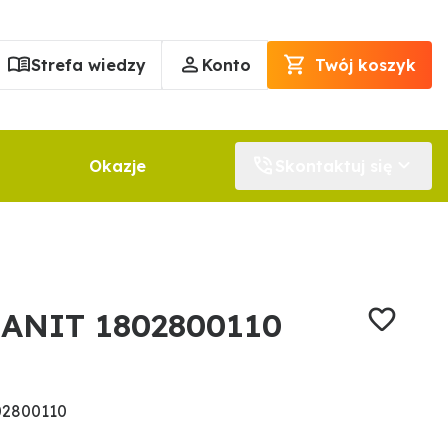
Strefa wiedzy
Konto
Twój koszyk
Okazje
Skontaktuj się
RANIT 1802800110
02800110