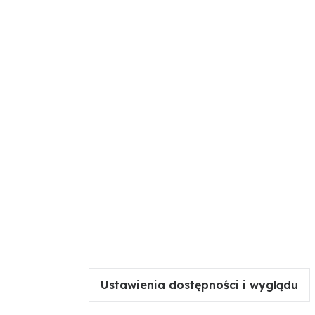
że.
zięki niskiemu zużyciu, co jest niezbędne do uzyskania
Ustawienia dostępności i wyglądu