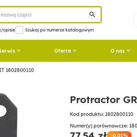
/opisie
Szukaj po numerze katalogowym
Serwis
Oferta
O nas
IT 1802800110
Protractor G
Kod produktu: 1802800110
Numer(y) porównawcze: 18
77,54 zł
-0.01%