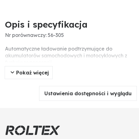
Opis i specyfikacja
Nr porównawczy: 56-305
Automatyczne ładowanie podtrzymujące do
akumulatorów samochodowych i motocyklowych z
funkcją regeneracji
Pokaż więcej
MXS 5.0 to wysoce zaawansowany, sterowany
mikroprocesorowo prostownik do akumulatorów,
który zapewnia niezrównaną wydajność podczas
Ustawienia dostępności i wyglądu
ładowania akumulatorów kwasowo-ołowiowych o
pojemności od 1,2 do 110 Ah. Posiada zintegrowaną
automatyczną kompensację temperatury, aby
osiągnąć najlepszą wydajność ładowania nawet w
najbardziej ekstremalnych warunkach.
MXS 5.0 ma również diagnostykę akumulatora, która