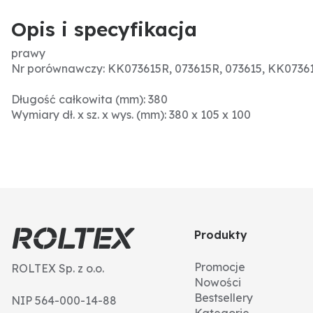
Opis i specyfikacja
prawy
Nr porównawczy: KK073615R, 073615R, 073615, KK0736
Długość całkowita (mm): 380
Wymiary dł. x sz. x wys. (mm): 380 x 105 x 100
Produkty
Promocje
ROLTEX Sp. z o.o.
Nowości
Bestsellery
NIP 564-000-14-88