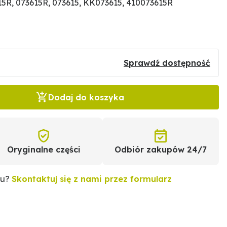
R, 073615R, 073615, KK073615, 410073615R
Sprawdź dostępność
Dodaj do koszyka
Oryginalne części
Odbiór zakupów 24/7
tu?
Skontaktuj się z nami przez formularz