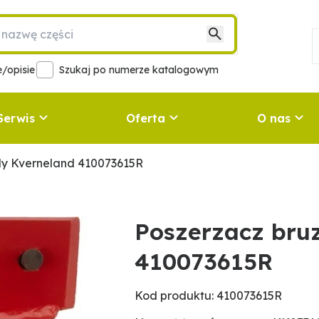
/opisie
Szukaj po numerze katalogowym
Serwis
Oferta
O nas
dy Kverneland 410073615R
Poszerzacz bru
410073615R
Kod produktu: 410073615R