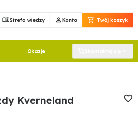
Strefa wiedzy
Konto
Twój koszyk
Okazje
Skontaktuj się
zdy Kverneland