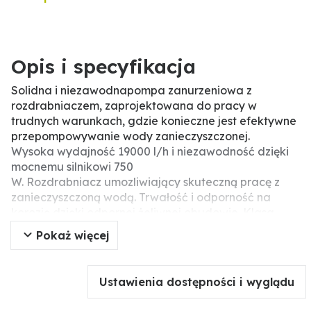
Opis i specyfikacja
Solidna i niezawodna
pompa zanurzeniowa z
rozdrabniaczem, zaprojektowana do pracy w
trudnych warunkach, gdzie konieczne jest efektywne
przepompowywanie wody zanieczyszczonej.
Wysoka wydajność 19000 l/h i niezawodność dzięki
mocnemu silnikowi 750
W. Rozdrabniacz umozliwiający skuteczną pracę z
zanieczyszczoną wodą. Trwałość i odporność na
korozję dzięki odpornej żeliwnej obudowie. Klasa
ochrony IPX8. Wysokość podnoszenia 13
Pokaż więcej
m. Głębokość zanurzenia do 7 m.
Ustawienia dostępności i wyglądu