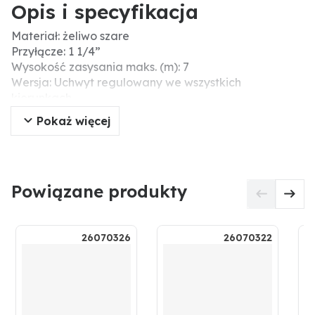
Opis i specyfikacja
Materiał: żeliwo szare
Przyłącze: 1 1/4”
Wysokość zasysania maks. (m): 7
Wersja: Uchwyt regulowany we wszystkich
kierunkach.
do mocowania na murach itp.
Pokaż więcej
Idealnie nadaje się do podłączenia z pompą
elektryczną.
Informacje dodatkowe: Nie nadaje się do stosowania
w wodzie pitnej.
Powiązane produkty
Pompy nie są odporne na mróz i muszą być
opróżnione przed okresem mrozów.
Gwint: 1 1/4"
26070326
26070322