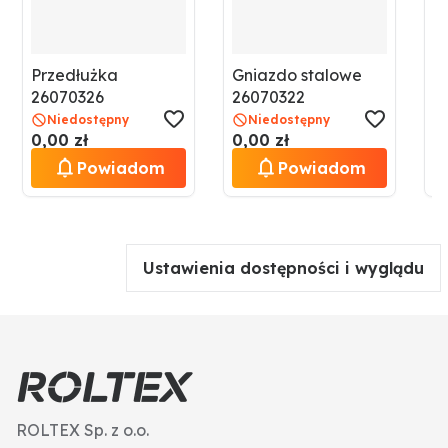
Przedłużka
Gniazdo stalowe
G
26070326
26070322
2
Niedostępny
Niedostępny
0,00 zł
0,00 zł
0
Powiadom
Powiadom
Ustawienia dostępności i wyglądu
ROLTEX Sp. z o.o.