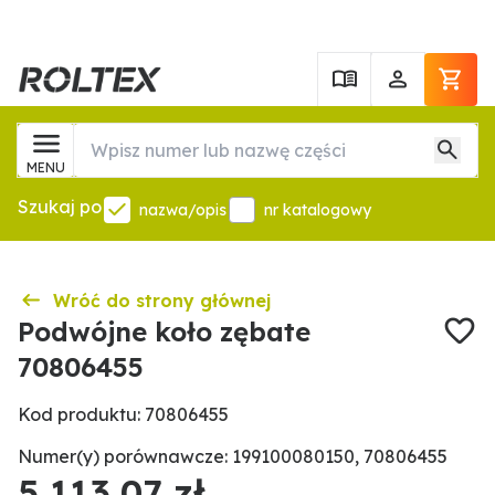
MENU
Szukaj po
nazwa/opis
nr katalogowy
Wróć do strony głównej
Podwójne koło zębate
70806455
Kod produktu: 70806455
Numer(y) porównawcze: 199100080150, 70806455
5 113,07 zł