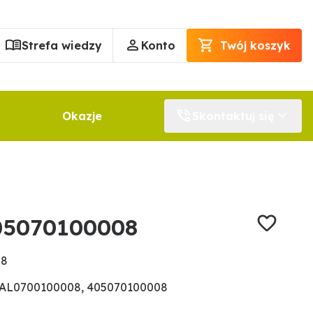
Strefa wiedzy
Konto
Twój koszyk
Okazje
Skontaktuj się
05070100008
08
OAL0700100008, 405070100008