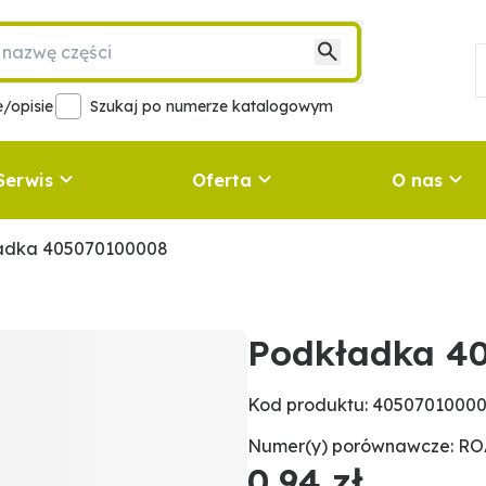
/opisie
Szukaj po numerze katalogowym
Serwis
Oferta
O nas
adka 405070100008
Podkładka 4
Kod produktu: 4050701000
Numer(y) porównawcze: R
0,94 zł