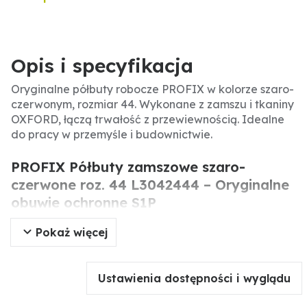
Opis i specyfikacja
Oryginalne półbuty robocze PROFIX w kolorze szaro-
czerwonym, rozmiar 44. Wykonane z zamszu i tkaniny
OXFORD, łączą trwałość z przewiewnością. Idealne
do pracy w przemyśle i budownictwie.
PROFIX Półbuty zamszowe szaro-
czerwone roz. 44 L3042444 – Oryginalne
obuwie ochronne S1P
Pokaż więcej
Oryginalne półbuty robocze PROFIX to profesjonalne
obuwie ochronne przeznaczone do pracy w
wymagających warunkach. Wyposażone w stalowy
Ustawienia dostępności i wyglądu
podnosek i antyprzebiciową wkładkę, zapewniają
najwyższy poziom bezpieczeństwa. Dzięki połączeniu