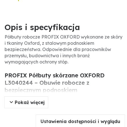
Opis i specyfikacja
Półbuty robocze PROFIX OXFORD wykonane ze skóry
i tkaniny Oxford, z stalowym podnoskiem
bezpieczeństwa. Odpowiednie dla pracowników
przemysłu, budownictwa i innych branż
wymagających ochrony stóp.
PROFIX Półbuty skórzane OXFORD
L3040244 – Obuwie robocze z
bezpiecznym podnoskiem
Pokaż więcej
Półbuty robocze PROFIX model OXFORD to solidne
obuwie ochronne łączące skórę i tkaninę Oxford.
Wyposażone w stalowy podnosek bezpieczeństwa,
Ustawienia dostępności i wyglądu
chroniący palce przed uderzeniami do 200 J. Idealne