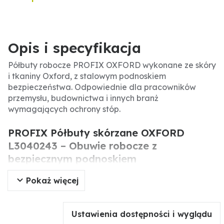
Opis i specyfikacja
Półbuty robocze PROFIX OXFORD wykonane ze skóry
i tkaniny Oxford, z stalowym podnoskiem
bezpieczeństwa. Odpowiednie dla pracowników
przemysłu, budownictwa i innych branż
wymagających ochrony stóp.
PROFIX Półbuty skórzane OXFORD
L3040243 – Obuwie robocze z
bezpiecznym podnoskiem
Pokaż więcej
Półbuty robocze PROFIX model OXFORD to solidne
obuwie ochronne łączące skórę i tkaninę Oxford.
Wyposażone w stalowy podnosek bezpieczeństwa,
Ustawienia dostępności i wyglądu
chroniący palce przed uderzeniami do 200 J. Idealne