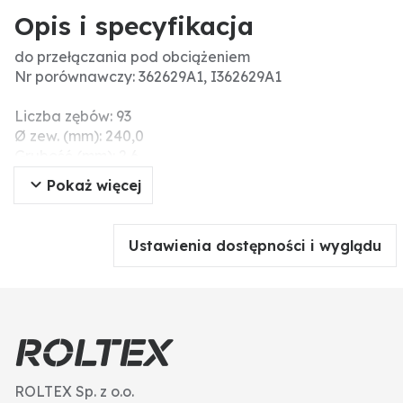
Opis i specyfikacja
do przełączania pod obciążeniem
Nr porównawczy: 362629A1, I362629A1
Liczba zębów: 93
Ø zew. (mm): 240,0
Grubość (mm): 2,6
Ø wew. (mm): 171,0
Pokaż więcej
Ustawienia dostępności i wyglądu
ROLTEX Sp. z o.o.