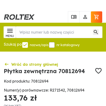
MENU
Szukaj po
nazwa/opis
nr katalogowy
Wróć do strony głównej
Płytka zewnętrzna 70812694
Kod produktu: 70812694
Numer(y) porównawcze: R271542, 70812694
133,76 zł
(W tym VAT)