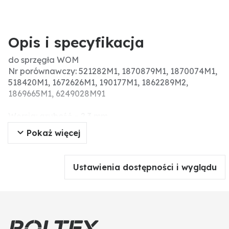
Opis i specyfikacja
do sprzęgła WOM
Nr porównawczy: 521282M1, 1870879M1, 1870074M1,
518420M1, 1672626M1, 190177M1, 1862289M2,
1869665M1, 6249028M91
Wersja: grubość = 2,3 mm
wew. = 87,8 mm
Pokaż więcej
zew. = 128,3 mm
Ustawienia dostępności i wyglądu