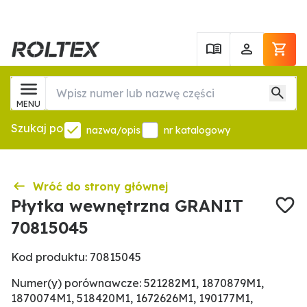
MENU
Szukaj po
nazwa/opis
nr katalogowy
Wróć do strony głównej
Płytka wewnętrzna GRANIT
70815045
Kod produktu: 70815045
Numer(y) porównawcze: 521282M1, 1870879M1,
1870074M1, 518420M1, 1672626M1, 190177M1,