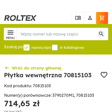
MENU
Szukaj po
nazwa/opis
nr katalogowy
Wróć do strony głównej
Płytka wewnętrzna 70815103
Kod produktu: 70815103
Numer(y) porównawcze: 3790270M1, 70815103
714,65 zł
(W tym VAT)