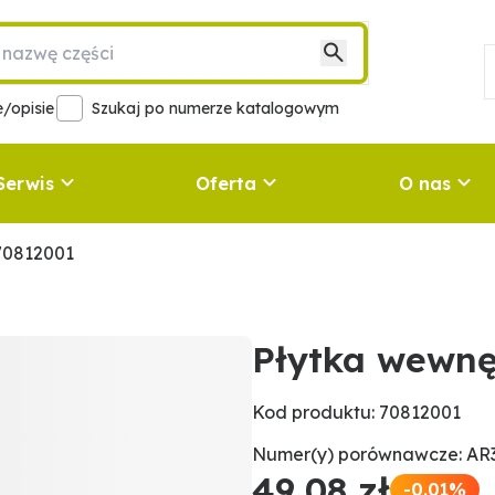
/opisie
Szukaj po numerze katalogowym
Serwis
Oferta
O nas
70812001
Płytka wewnę
Kod produktu: 70812001
Numer(y) porównawcze: AR3
49,08 zł
-0.01%