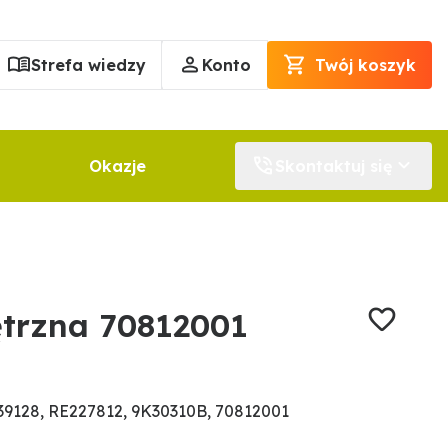
Strefa wiedzy
Konto
Twój koszyk
Okazje
Skontaktuj się
trzna 70812001
9128, RE227812, 9K30310B, 70812001