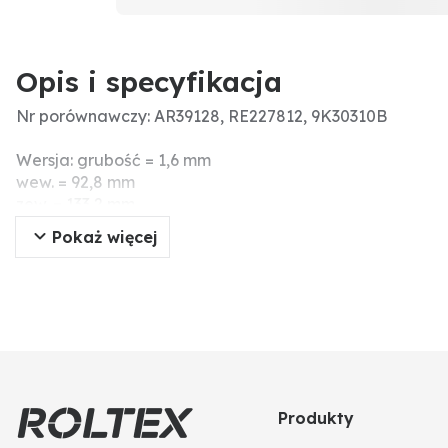
Opis i specyfikacja
Nr porównawczy: AR39128, RE227812, 9K30310B
Wersja: grubość = 1,6 mm
wew. = 92,8 mm
zew. = 133,2 mm
45 zębów
Pokaż więcej
Produkty