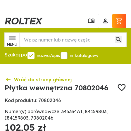
MENU
Szukaj po
nazwa/opis
nr katalogowy
Wróć do strony głównej
Płytka wewnętrzna 70802046
Kod produktu: 70802046
Numer(y) porównawcze: 345334A1, 84159803,
I84159803, 70802046
102,05 zł