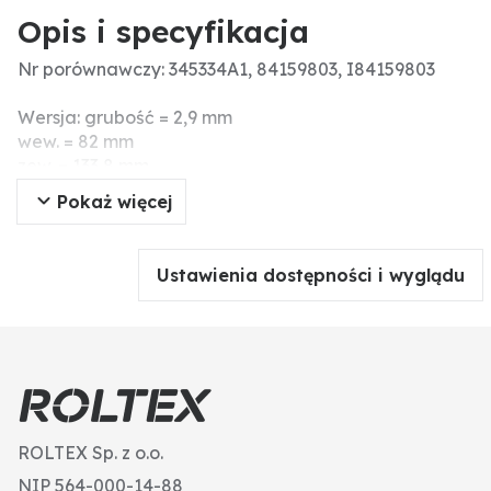
Opis i specyfikacja
Nr porównawczy: 345334A1, 84159803, I84159803
Wersja: grubość = 2,9 mm
wew. = 82 mm
zew. = 133,8 mm
40 zębów
Pokaż więcej
Ustawienia dostępności i wyglądu
ROLTEX Sp. z o.o.
NIP 564-000-14-88