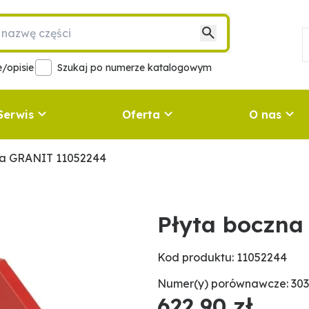
/opisie
Szukaj po numerze katalogowym
Serwis
Oferta
O nas
wa GRANIT 11052244
Płyta boczna
Kod produktu: 11052244
Numer(y) porównawcze: 303
622,90 zł