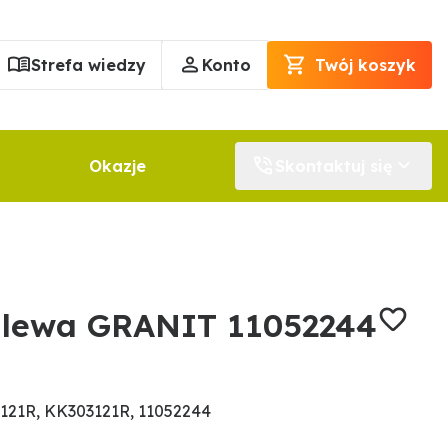
Strefa wiedzy
Konto
Twój koszyk
Okazje
Skontaktuj się
 lewa GRANIT 11052244
121R, KK303121R, 11052244