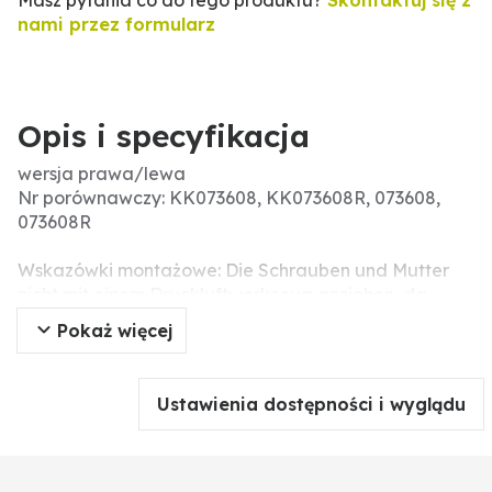
Masz pytania co do tego produktu?
Skontaktuj się z
nami przez formularz
Opis i specyfikacja
wersja prawa/lewa
Nr porównawczy: KK073608, KK073608R, 073608,
073608R
Wskazówki montażowe: Die Schrauben und Mutter
nicht mit einem Druckluftwerkzeug anziehen, da
dieses das Verschleißteil beschädigen kann
Pokaż więcej
(Spannungsrisse).
pasuje do: Fraugde, Kverneland
Zawartość: 12x płoza krótka 56034 073608, 12x płoza
Ustawienia dostępności i wyglądu
długa 56034 073609