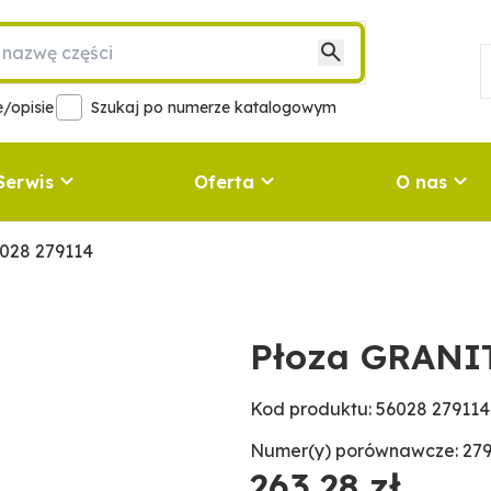
/opisie
Szukaj po numerze katalogowym
Serwis
Oferta
O nas
028 279114
Płoza GRANIT
Kod produktu: 56028 279114
Numer(y) porównawcze: 279
263,28 zł