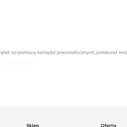
rętek za pomocą narzędzi pneumatycznych, ponieważ moż
1 x 1801250HU10
Sklep
Oferta