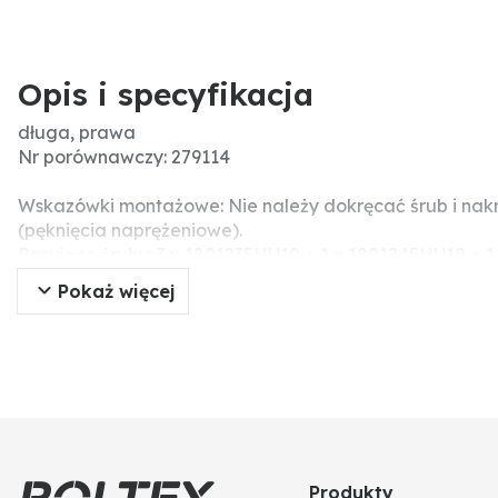
Opis i specyfikacja
długa, prawa
Nr porównawczy: 279114
Wskazówki montażowe: Nie należy dokręcać śrub i nak
(pęknięcia naprężeniowe).
Pasujące śruby: 3 x 1801235HU10 + 1 x 1801245HU10 + 
Menke-Nr.: 36034
Pokaż więcej
Grubość (mm): 10mm
Produkty