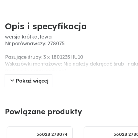
Opis i specyfikacja
wersja krótka, lewa
Nr porównawczy: 278075
Pasujące śruby: 3 x 1801235HU10
Wskazówki montażowe: Nie należy dokręcać śrub i nak
(pęknięcia naprężeniowe).
Pokaż więcej
Powiązane produkty
56028 278074
56028 278