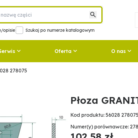
/opisie
Szukaj po numerze katalogowym
Serwis
Oferta
O nas
028 278075
Płoza GRANIT
Kod produktu: 56028 27807
Numer(y) porównawcze: 278
102,58 zł