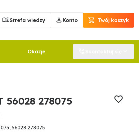
Strefa wiedzy
Konto
Twój koszyk
Okazje
Skontaktuj się
 56028 278075
5
075, 56028 278075