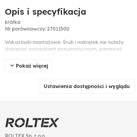
Opis i specyfikacja
krótka
Nr porównawczy: 27011500
Wskazówki montażowe: Śrub i nakrętek nie należy
dokręcać narzędziem pneumatycznym, ponieważ
może prowadzić to do uszkodzeń części roboczej
(pęknięcia związane z napięciem).
Pokaż więcej
Wersja: WP-292O
Ustawienia dostępności i wyglądu
ROLTEX Sp. z o.o.