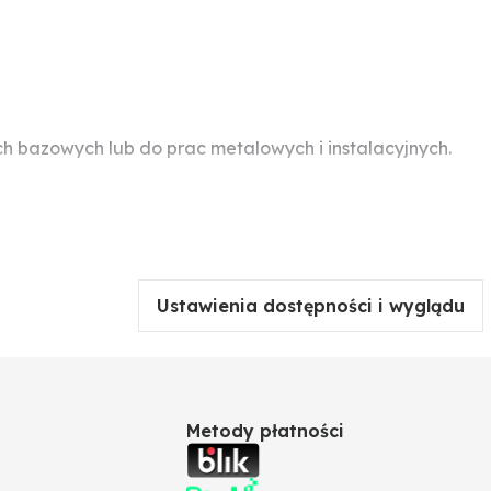
ch bazowych lub do prac metalowych i instalacyjnych.
80°C.
 wynoszący 100 W, należy pociągnąć spust do końca.
ergonomię.
Ustawienia dostępności i wyglądu
Metody płatności