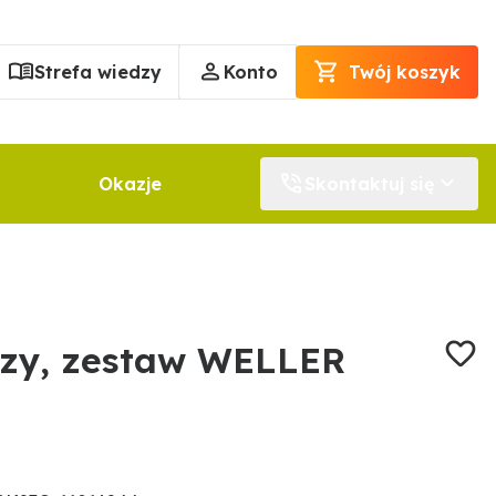
Strefa wiedzy
Konto
Twój koszyk
Okazje
Skontaktuj się
iczy, zestaw WELLER