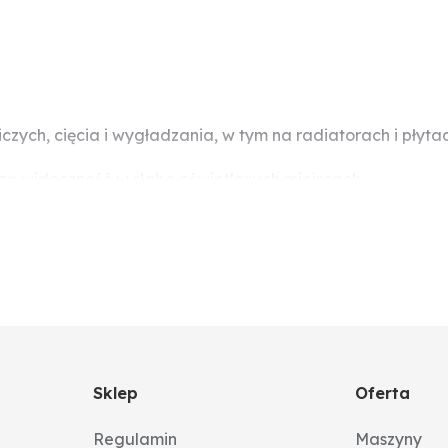
czych, cięcia i wygładzania, w tym na radiatorach i płyta
zą widoczność w słabo oświetlonych miejscach.
 lutowniczych. Oba poziomy zapewniają temperaturę do 4
spust do połowy. Jeśli chcesz uzyskać średni poziom mocy
iada antypoślizgowy, miękki uchwyt i oferuje doskonałą 
Sklep
Oferta
Regulamin
Maszyny