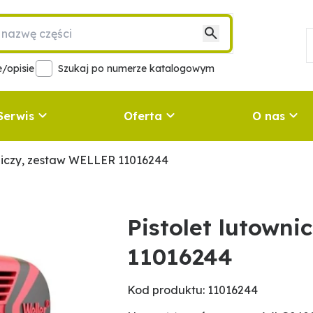
/opisie
Szukaj po numerze katalogowym
Serwis
Oferta
O nas
wniczy, zestaw WELLER 11016244
Pistolet lutown
11016244
Kod produktu: 11016244