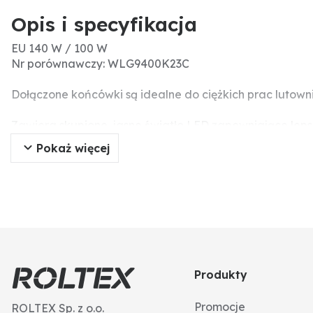
Opis i specyfikacja
EU 140 W / 100 W
Nr porównawczy: WLG9400K23C
Dołączone końcówki są idealne do ciężkich prac lutowni
Zawiera skupione, jasne światło LED zapewniające leps
Pokaż więcej
Pistolet lutowniczy oferuje dwa poziomy mocy do prac
Jeśli potrzebna jest pełna moc 140 W, należy nacisnąć 
Kształtny, idealnie dopasowany uchwyt pistoletowy pos
Produkty
Promocje
ROLTEX Sp. z o.o.