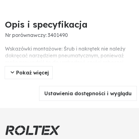
Opis i specyfikacja
Nr porównawczy: 3401490
Wskazówki montażowe: Śrub i nakrętek nie należy
dokręcać narzędziem pneumatycznym, ponieważ
może prowadzić to do uszkodzeń części roboczej
(pęknięcia związane z napięciem).
Pokaż więcej
Wymiary (mm): długość: 256
szerokość: 175
grubość: 8
Ustawienia dostępności i wyglądu