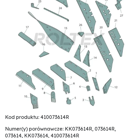
Kod produktu: 410073614R
Numer(y) porównawcze: KK073614R, 073614R,
073614, KK073614, 410073614R