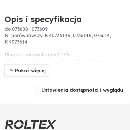
Opis i specyfikacja
do 073608 i 073609
Nr porównawczy: KK073614R, 073614R, 073614,
KK073614
Długość całkowita (mm): 145
Wskazówki montażowe: Nie należy dokręcać śrub i
nakrętek za pomocą narzędzi pneumatycznych,
Pokaż więcej
ponieważ może to prowadzić do uszkodzenia części
roboczej (pęknięcia naprężeniowe).
Wymiary dł. x sz. x wys. (mm): 145 x 78 x 20
Ustawienia dostępności i wyglądu