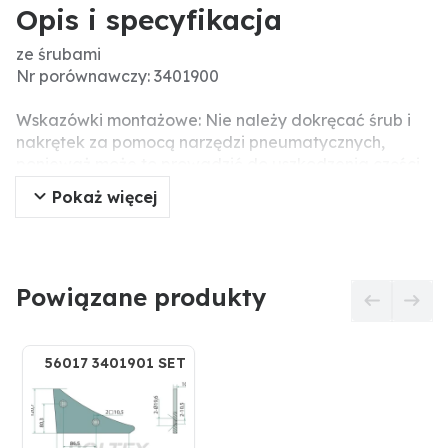
Opis i specyfikacja
ze śrubami
Nr porównawczy: 3401900
Wskazówki montażowe: Nie należy dokręcać śrub i
nakrętek za pomocą narzędzi pneumatycznych,
ponieważ może to prowadzić do uszkodzenia części
roboczej (pęknięcia naprężeniowe).
Pokaż więcej
Śruby z nakrętkami w zestawie: 2 x 1801035810
Powiązane produkty
56017 3401901 SET