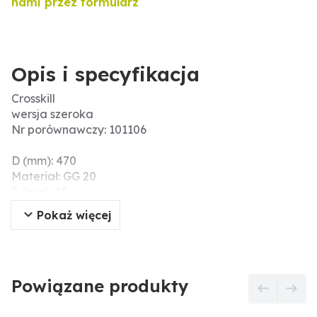
nami przez formularz
Opis i specyfikacja
Crosskill
wersja szeroka
Nr porównawczy: 101106
D (mm): 470
Materiał: GG 20
S (mm): 85
E (mm): 55
Pokaż więcej
B (mm): 197
Wersja: wersja szeroka
Powiązane produkty