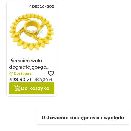
408316-505
Pierścień wału
dogniatającego
GRANIT 408316-
Dostępny
498,30 zł
505
498,30 zł
Do koszyka
Ustawienia dostępności i wyglądu